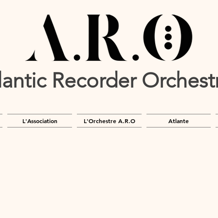
lantic Recorder Orches
L'Association
L'Orchestre A.R.O
Atlante