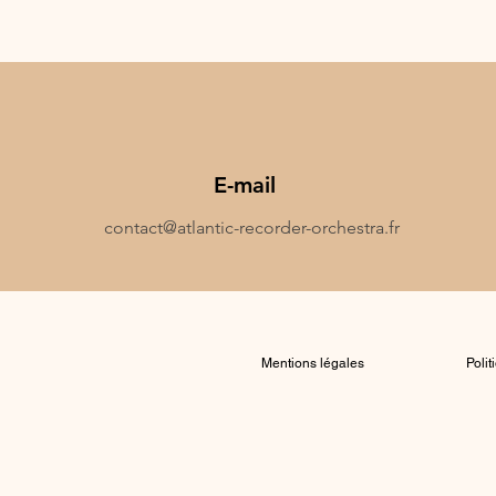
E-mail
contact@atlantic-recorder-orchestra.fr
Mentions légales
Poli