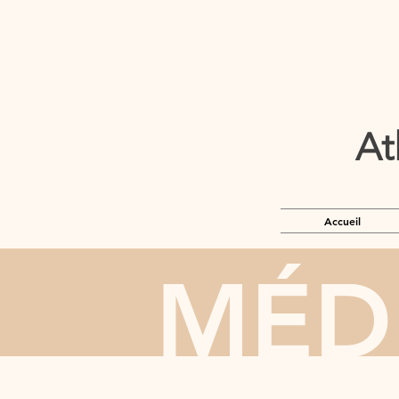
At
Accueil
MÉD