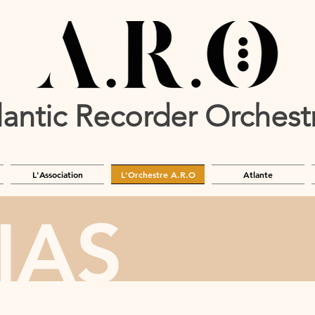
lantic Recorder Orches
L'Association
L'Orchestre A.R.O
Atlante
IAS